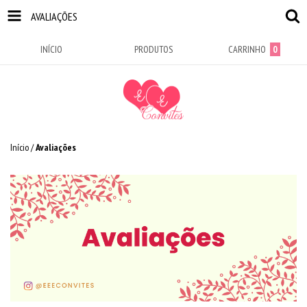
AVALIAÇÕES
INÍCIO
PRODUTOS
CARRINHO
0
Início
/
Avaliações