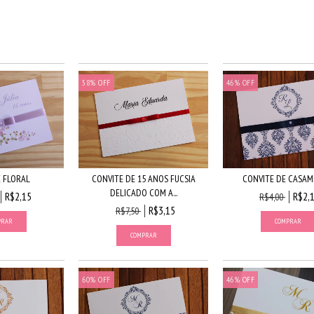
58
%
OFF
46
%
OFF
 FLORAL
CONVITE DE 15 ANOS FUCSIA
CONVITE DE CASA
DELICADO COM A...
R$2,15
R$2,
R$4,00
R$3,15
R$7,50
60
%
OFF
46
%
OFF