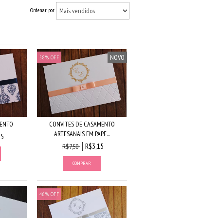
Ordenar por
NOVO
58
%
OFF
MENTO
CONVITES DE CASAMENTO
ARTESANAIS EM PAPE...
15
R$3,15
R$7,50
46
%
OFF