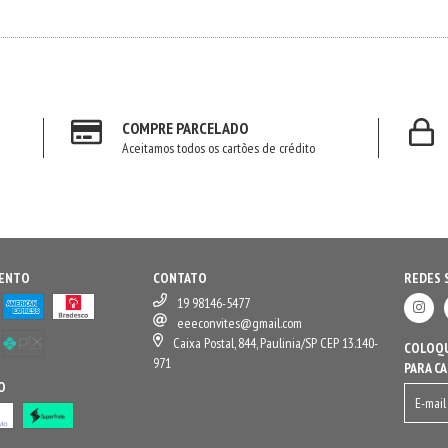
COMPRE PARCELADO
Aceitamos todos os cartões de crédito
MENTO
CONTATO
REDES 
19 98146-5477
eeeconvites@gmail.com
Caixa Postal, 844, Paulinia/SP CEP 13.140-
COLOQU
971
PARA C
O