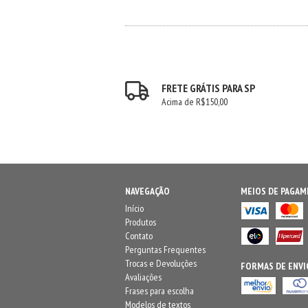
FRETE GRÁTIS PARA SP
Acima de R$150,00
NAVEGAÇÃO
MEIOS DE PAGA
Início
Produtos
Contato
Perguntas Frequentes
Trocas e Devoluções
FORMAS DE ENVI
Avaliações
Frases para escolha
Modelos de textos