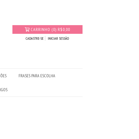
CARRINHO
(
0
)
R$0,00
CADASTRE-SE
INICIAR SESSÃO
ÇÕES
FRASES PARA ESCOLHA
IGOS