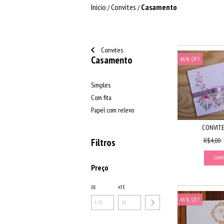
Início
Convites
Casamento
/
/
Convites
Casamento
46
%
OFF
Simples
Com fita
Papel com relevo
CONVITE
R$4,00
Filtros
Preço
DE
ATÉ
46
%
OFF