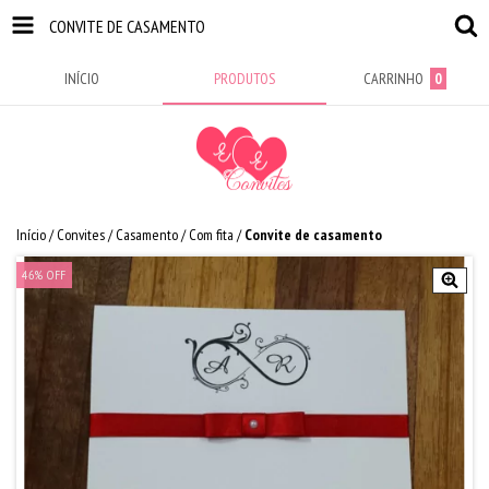
CONVITE DE CASAMENTO
INÍCIO
PRODUTOS
CARRINHO
0
Início
/
Convites
/
Casamento
/
Com fita
/
Convite de casamento
46
%
OFF