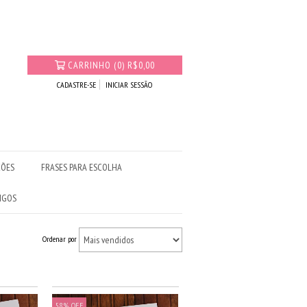
CARRINHO
(
0
)
R$0,00
CADASTRE-SE
INICIAR SESSÃO
ÇÕES
FRASES PARA ESCOLHA
IGOS
Ordenar por
58
%
OFF