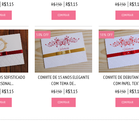
R$3,15
R$3,15
R$3,
R$7,50
R$7,50
58
%
OFF
58
%
OFF
OS SOFISTICADO
CONVITE DE 15 ANOS ELEGANTE
CONVITE DE DEBUTAN
SONAL...
COM TEMA DE...
COM PAPEL TEXT.
R$3,15
R$3,15
R$3,
R$7,50
R$7,50