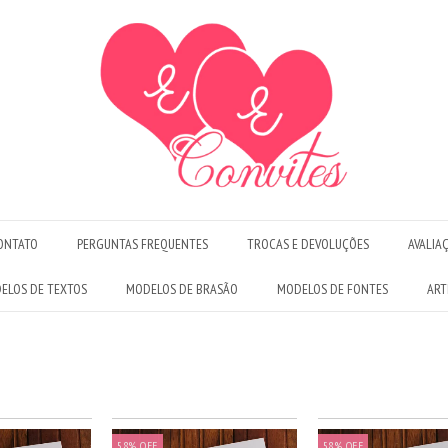
ONTATO
PERGUNTAS FREQUENTES
TROCAS E DEVOLUÇÕES
AVALIA
ELOS DE TEXTOS
MODELOS DE BRASÃO
MODELOS DE FONTES
ART
58
%
OFF
58
%
OFF