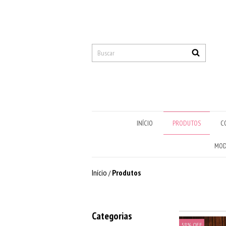
INÍCIO
PRODUTOS
C
MOD
Início
Produtos
/
Categorias
58
%
OFF