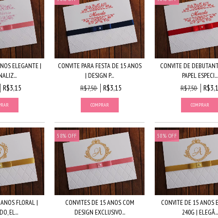
ANOS ELEGANTE |
CONVITE PARA FESTA DE 15 ANOS
CONVITE DE DEBUTANT
ALIZ...
| DESIGN P...
PAPEL ESPECI...
R$3,15
R$3,15
R$3,
R$7,50
R$7,50
58
%
OFF
58
%
OFF
 ANOS FLORAL |
CONVITES DE 15 ANOS COM
CONVITE DE 15 ANOS 
O, EL...
DESIGN EXCLUSIVO...
240G | ELEGÂ...