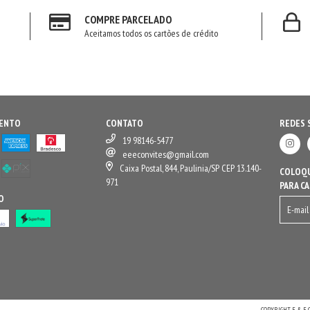
COMPRE PARCELADO
Aceitamos todos os cartões de crédito
MENTO
CONTATO
REDES 
19 98146-5477
eeeconvites@gmail.com
Caixa Postal, 844, Paulinia/SP CEP 13.140-
COLOQU
971
PARA C
O
COPYRIGHT E & E 