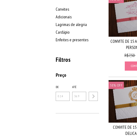
Convites
Adicionais
Lagrimas de alegria
Cardápio
Enfeites e presentes
CONVITE DE 15 
PERSON
R$7,50
Filtros
Preço
58
%
OFF
DE
ATÉ
CONVITE DE 15
DELICAD