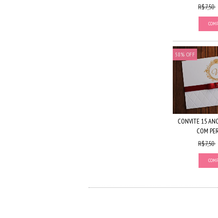
R$7,50
58
%
OFF
CONVITE 15 AN
COM PER
R$7,50