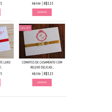
15
R$3,15
R$7,50
58
%
OFF
TE LUXO
CONVITES DE CASAMENTO COM
..
RELEVO DELICAD...
15
R$3,15
R$7,50